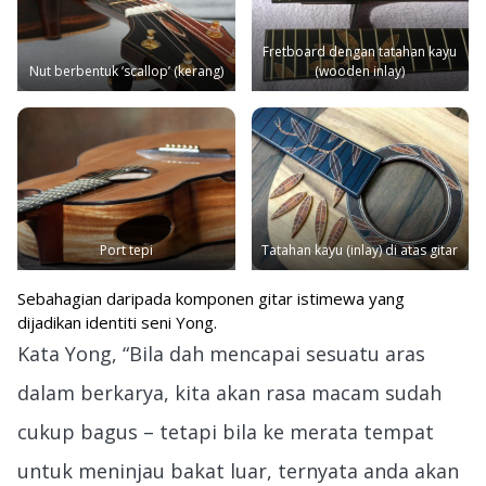
Fretboard dengan tatahan kayu
Nut berbentuk ‘scallop’ (kerang)
(wooden inlay)
Port tepi
Tatahan kayu (inlay) di atas gitar
Sebahagian daripada komponen gitar istimewa yang
dijadikan identiti seni Yong.
Kata Yong, “Bila dah mencapai sesuatu aras
dalam berkarya, kita akan rasa macam sudah
cukup bagus – tetapi bila ke merata tempat
untuk meninjau bakat luar, ternyata anda akan