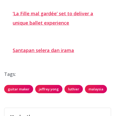
‘La Fille mal gardée’ set to deliver a
unique ballet experience
Santapan selera dan irama
Tags:
guitar maker
jeffrey yong
luthier
malaysia