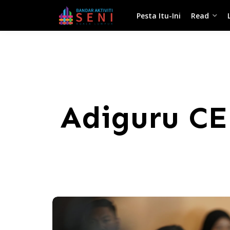
Pesta Itu-Ini
Read
Adiguru C