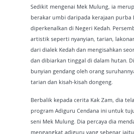
Sedikit mengenai Mek Mulung, ia meru
berakar umbi daripada kerajaan purba 
diperkenalkan di Negeri Kedah. Perse
artistik seperti nyanyian, tarian, lako
dari dialek Kedah dan mengisahkan seora
dan dibiarkan tinggal di dalam hutan. D
bunyian gendang oleh orang suruhann
tarian dan kisah-kisah dongeng.
Berbalik kepada cerita Kak Zam, dia t
program Adiguru Cendana ini untuk tuj
seni Mek Mulung. Dia percaya dia mend
mengangkat adiguru yang sebenar iaitu P