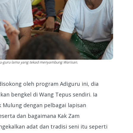
uru-guru lama yang tekad menyambung Warisan.
disokong oleh program Adiguru ini, dia
n bengkel di Wang Tepus sendiri. Ia
 Mulung dengan pelbagai lapisan
peserta dan bagaimana Kak Zam
ekalkan adat dan tradisi seni itu seperti