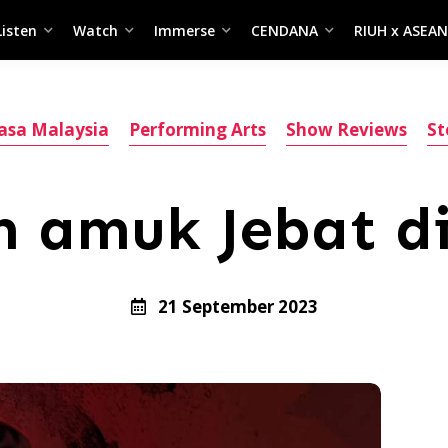
Listen
Watch
Immerse
CENDANA
RIUH x ASEAN
asa Malaysia
Performing Arts
Show Reviews
St
 amuk Jebat d
21 September 2023