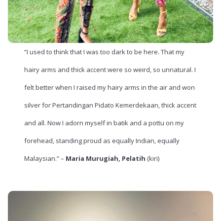
“I used to think that I was too dark to be here. That my
hairy arms and thick accent were so weird, so unnatural. I
felt better when I raised my hairy arms in the air and won
silver for Pertandingan Pidato Kemerdekaan, thick accent
and all. Now I adorn myself in batik and a pottu on my
forehead, standing proud as equally Indian, equally
Malaysian.” –
Maria Murugiah, Pelatih
(kiri)