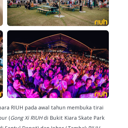
ara RIUH pada awal tahun membuka tirai
pur (
Gong Xi RIUH
di Bukit Kiara Skate Park
 Sentul Depot) dan Johor (
Tambak RIUH