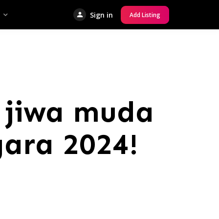
Sign in
Add Listing
 jiwa muda
gara 2024!