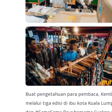
Buat pengetahuan para pembaca, Kemb
melalui tiga edisi di ibu kota Kuala Lum
dan
#SamaSama Raya
bersama Cuckoo di