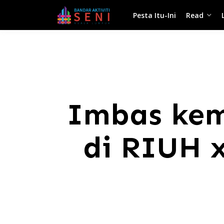
Pesta Itu-Ini
Read
Imbas kem
di RIUH x