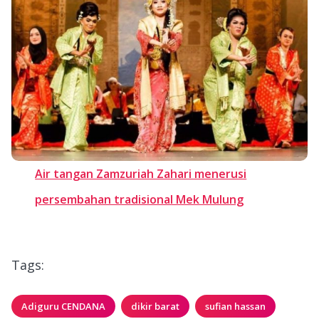
Air tangan Zamzuriah Zahari menerusi
persembahan tradisional Mek Mulung
Tags:
Adiguru CENDANA
dikir barat
sufian hassan