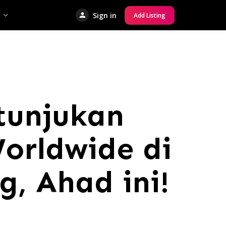
Sign in
Add Listing
tunjukan
orldwide di
, Ahad ini!