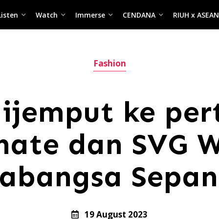
Listen
Watch
Immerse
CENDANA
RIUH x ASEAN
Fashion
ijemput ke per
nate dan SVG W
rabangsa Sepang
19 August 2023