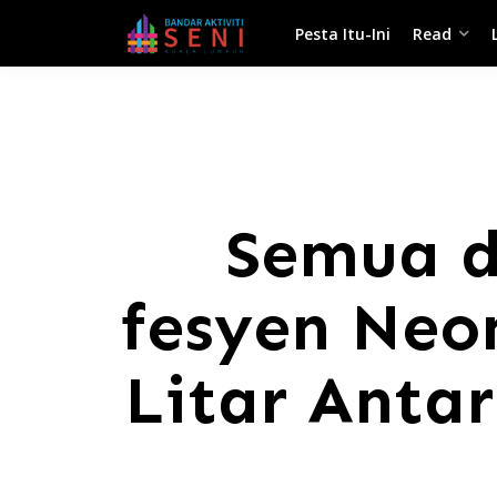
Pesta Itu-Ini
Read
Semua d
fesyen Neo
Litar Anta