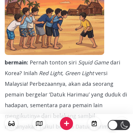
bermain:
Pernah tonton siri
Squid Game
dari
Korea? Inilah
Red Light, Green Light
versi
Malaysia! Perbezaannya, akan ada seorang
pemain bergelar ‘Datuk Harimau’ yang duduk di
hadapan, sementara para pemain lain
mengikutinya dari belakang sambil
menanyakan ‘pukul berapa Datuk Harimau’ –